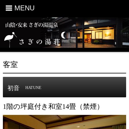
MENU
客室
初音
HATUNE
1階の坪庭付き和室14畳（禁煙）