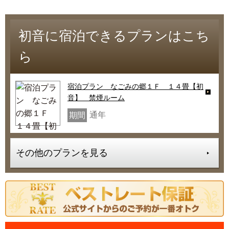
初音に宿泊できるプランはこち
ら
宿泊プラン なごみの郷１Ｆ １４畳【初
音】 禁煙ルーム
通年
期間
その他のプランを見る