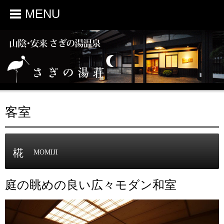
MENU
客室
椛
MOMIJI
庭の眺めの良い広々モダン和室